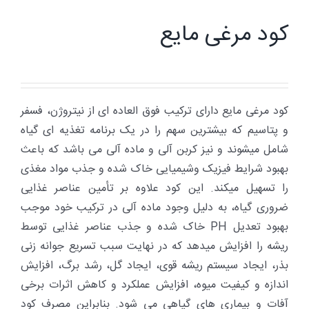
کود مرغی مایع
کود مرغی مایع دارای ترکیب فوق ­العاده ­ای از نیتروژن، فسفر
و پتاسیم که بیشترین سهم را در یک برنامه تغذیه­ ای گیاه
شامل می­شوند و نیز کربن آلی و ماده آلی می ­باشد که باعث
بهبود شرایط فیزیک وشیمیایی خاک شده و جذب مواد مغذی
را تسهیل می­کند. این کود علاوه بر تأمین عناصر غذایی
ضروری گیاه، به دلیل وجود ماده آلی در ترکیب خود موجب
بهبود تعدیل PH خاک شده و جذب عناصر غذایی توسط
ریشه را افزایش می­دهد که در نهایت سبب تسریع جوانه ­زنی
بذر، ایجاد سیستم ریشه قوی، ایجاد گل، رشد برگ، افزایش
اندازه و کیفیت میوه، افزایش عملکرد و کاهش اثرات برخی
آفات و بیماری­ های گیاهی می­ شود. بنابراین مصرف کود