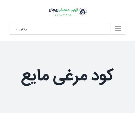
Ski
t
conten
رفتن به...
کود مرغی مایع