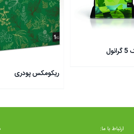
انول
ریکومکس پودری
ارتباط با ما:
ش