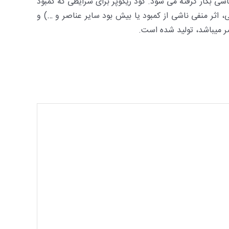
 بکار گرفته می شود. کود ریکوپر برای شرایطی که کمبود
د شده (PH بالا، ماند آبی، اثر منفی ناشی از کمبود یا بیش بود سایر عناصر و …) و
ر می­باشد، تولید شده ­است.