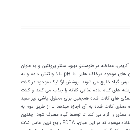
نزیمی، مداخله در فتوسنتز، بهبود سنتز پروتئین و به عنوان
تثبیت کننده کلروفیل عمل می­کند. مس با یون­ های موجود درخاک­ هایی با pH بالا واکنش داده و به
سترس گیاه خارج می­ شوند. پوشش ارگانیک موجود در کلات
یشه­ های گیاه ماده غذایی کلاته را جذب می ­کنند و کلات
ز مغذی­ های کلات شده همچنین برای محلول پاشی نیز مفید
مغذی کلات شده به آن اجازه می­دهد تا از طریق موم به
ه مغذی را آزاد می­ کند تا توسط گیاه مصرف شود. چندین
ماده آلی (عامل کلات) برای تولید کلات­ ها استفاده می­شود که در این میان، EDTA رایج ترین عامل کلات