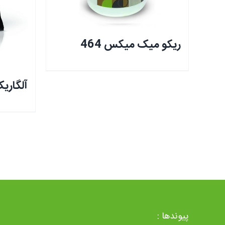
ریکو میک میکس 464
آلگاریک 5 گر
پیوندها :