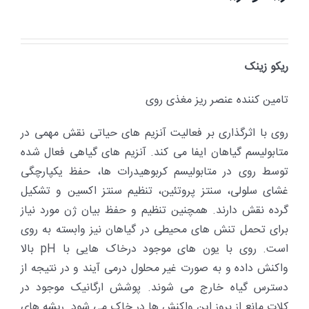
ریکو زینک
تامین کننده عنصر ریز مغذی روی
روی با اثرگذاری بر فعالیت آنزیم ­های حیاتی نقش مهمی در
متابولیسم گیاهان ایفا می ­کند. آنزیم­ های گیاهی فعال شده
توسط روی در متابولیسم کربوهیدرات­ ها، حفظ یکپارچگی
غشای سلولی، سنتز پروتئین، تنظیم سنتز اکسین و تشکیل
گرده نقش دارند. همچنین تنظیم و حفظ بیان ژن مورد نیاز
برای تحمل تنش های محیطی در گیاهان نیز وابسته به روی
است. روی با یون­ های موجود درخاک ­هایی با pH بالا
واکنش داده و به صورت غیر محلول درمی­ آیند و در نتیجه از
دسترس گیاه خارج می­ شوند. پوشش ارگانیک موجود در
کلات مانع از بروز این واکنش­ ها در خاک می­ شود. ریشه ­های