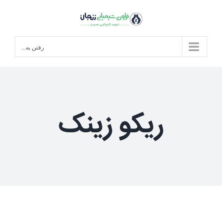
Ski
t
conten
رفتن به...
ریکو زینک