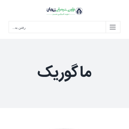
Ski
t
conten
رفتن به...
ماگوریک